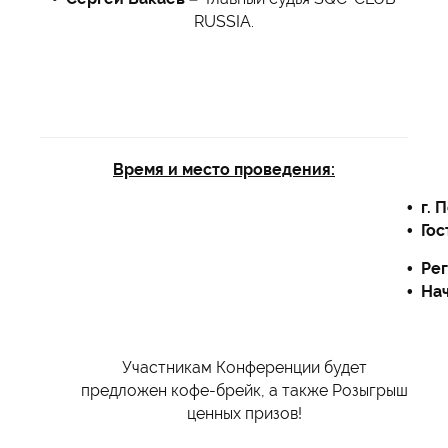
RUSSIA.
Время и место проведения:
• г. 
• Го
• Ре
• Нач
Участникам Конференции будет
предложен кофе-брейк, а также Розыгрыш
ценных призов!