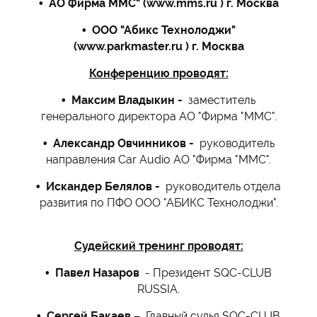
• АО Фирма ММС" (www.mms.ru
) г. Москва
• ООО "Абикс Технолоджи"
(www.parkmaster.ru
) г. Москва
Конференцию проводят:
• Максим Владыкин -
заместитель
генерального директора АО "Фирма "ММС".
• Александр Овчинников -
руководитель
направления Car Audio АО "Фирма "ММС".
• Искандер Белялов -
руководитель отдела
развития по ПФО ООО "АБИКС Технолоджи".
Судейский тренинг проводят:
• Павел Назаров
- Президент SQC-CLUB
RUSSIA.
• Сергей Бакаев –
Главный судья SQC-CLUB