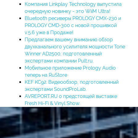
Компания Linkplay Technology выпустила
очередную новинку - это WiiM Ultra!
Bluetooth ресиверы PROLOGY CMX-230 и
PROLOGY CMD-300 с новой прошивкой
v.5.6 уже в Продаже!
Предлагаем вашему вниманию обзор
двухканального усилителя мощности Tone
Winner AD2500, подготовленный
экспертами компании Pult.ru.
Мобильное приложение Prology Audio
теперь на RuStore
KEF KC92. Видеообзор, подготовленный
экспертами SoundProLab.
AVREPORT.RU о предстоящей выставке
Fresh Hi-Fi & Vinyl Show.