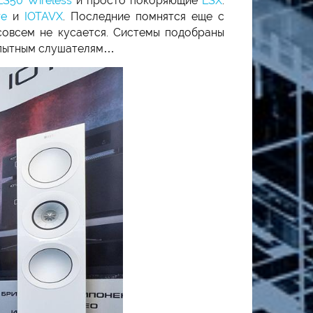
LS50 Wireless
и просто покоряющие
LSX
.
re
и
IOTAVX
. Последние помнятся еще с
 совсем не кусается. Системы подобраны
опытным слушателям…