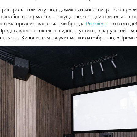
ерестроил комнату под домашний кинотеатр. Все прави
асштабов и форматов… ощущение, что действительно попа
система организована силами бренда
Premiera
– это его де
Представлены несколько видов акустики, в пару к ней – 
еспечены. Киносистема звучит мощно и собранно, «Премь