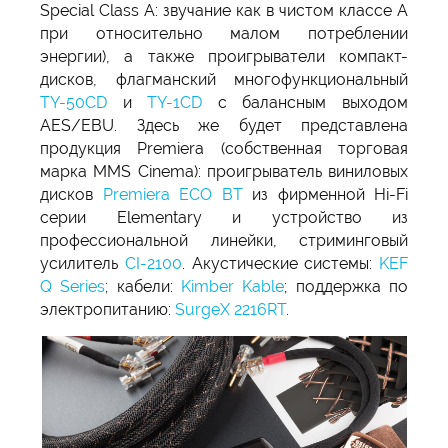
Special Class A: звучание как в чистом классе А
при относительно малом потреблении
энергии), а также проигрыватели компакт-
дисков, флагманский многофункциональный
TY-50CD
и
TY-1CD
с балансным выходом
AES/EBU. Здесь же будет представлена
продукция Premiera (собственная торговая
марка MMS Cinema): проигрыватель виниловых
дисков
Premiera ECO BT
из фирменной Hi-Fi
серии Elementary и устройство из
профессиональной линейки, стриминговый
усилитель
CI-2100
. Акустические системы:
KEF
Q Series
; кабели:
Kimber Kable
; поддержка по
электропитанию:
SurgeX 2216RT
.