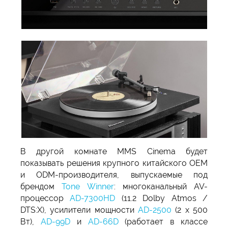
В другой комнате MMS Cinema будет
показывать решения крупного китайского OEM
и ODM-производителя, выпускаемые под
брендом
Tone Winner
: многоканальный AV-
процессор
AD-7300HD
(11.2 Dolby Atmos /
DTS:X), усилители мощности
AD-2500
(2 х 500
Вт),
AD-99D
и
AD-66D
(работает в классе