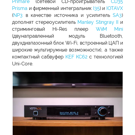
Primare
(сетевой CD-проигрыватель
CD35
Prisma
и фирменный интегральник
I35
) и
IOTAVX
(
NP3
в качестве источника и усилитель
SA3
)
дополнят стереоусилитель
Manley Stingray II
и
стриминговый Hi-Res плеер
WiiM Mini
(двунаправленный модуль Bluetooth,
двухдиапазонный блок Wi-Fi, встроенный ЦАП и
широкие мультирумные возможности), а также
компактный сабвуфер
KEF KC62
с технологией
Uni-Core.