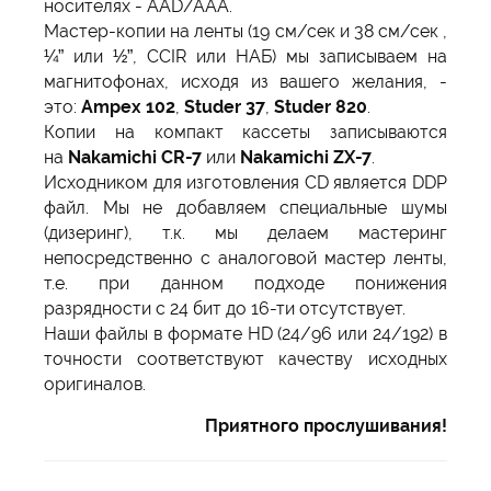
носителях - AAD/AAA.
Мастер-копии на ленты (19 см/сек и 38 см/сек ,
¼” или ½”, CCIR или НАБ) мы записываем на
магнитофонах, исходя из вашего желания, -
это:
Ampex 102
,
Studer 37
,
Studer 820
.
Копии на компакт кассеты записываются
на
Nakamichi CR-7
или
Nakamichi ZX-7
.
Исходником для изготовления CD является DDP
файл. Мы не добавляем специальные шумы
(дизеринг), т.к. мы делаем мастеринг
непосредственно с аналоговой мастер ленты,
т.е. при данном подходе понижения
разрядности с 24 бит до 16-ти отсутствует.
Наши файлы в формате HD (24/96 или 24/192) в
точности соответствуют качеству исходных
оригиналов.
Приятного прослушивания!