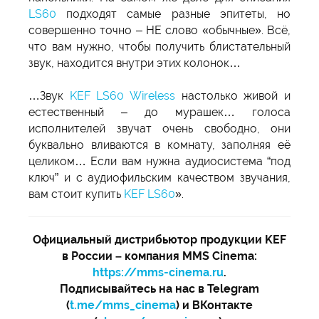
LS60
подходят самые разные эпитеты, но
совершенно точно – НЕ слово «обычные». Всё,
что вам нужно, чтобы получить блистательный
звук, находится внутри этих колонок…
…Звук
KEF LS60 Wireless
настолько живой и
естественный – до мурашек… голоса
исполнителей звучат очень свободно, они
буквально вливаются в комнату, заполняя её
целиком… Если вам нужна аудиосистема “под
ключ” и с аудиофильским качеством звучания,
вам стоит купить
KEF LS60
».
Официальный дистрибьютор продукции KEF
в России – компания MMS Cinema:
https://mms-cinema.ru
.
Подписывайтесь на нас в Telegram
(
t.me/mms_cinema
) и ВКонтакте