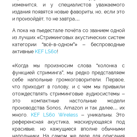
изменится, и у специалистов уважаемого
издания появятся новые фавориты, но, если это
и произойдёт, то не завтра…
А пока на пьедестале почёта со званием одной
из лучших «Стриминговых акустических систем
категории “всё-в-одном”» – беспроводные
активные
KEF LS60
!
«Когда мы произносим слова “колонка с
функцией стриминга”, мы редко представляем
себе напольные громкоговорители. Первое,
что приходит в голову, и с чем мы привыкли
отождествлять стриминговые аудиосистемы –
это компактные настольные модели
производства Sonos, Amazon и так далее… их
много.
KEF LS60 Wireless
– уникальны. Это
референсная акустика, маскирующаяся под
красивые, но кажущиеся вполне обычными
напольники. На самом же деле для описания