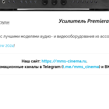
 с лучшими моделями аудио- и видеооборудования из ас
how 2024
!
Наш сайт:
https://mms-cinema.ru
.
мационные каналы в Telegram (
t.me/mms_cinema
) и В