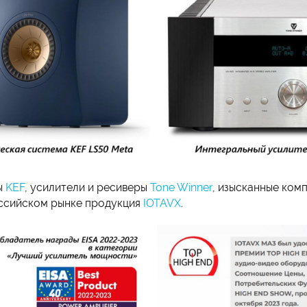
ы
KEF
, усилители и ресиверы
Tone Winner
, изысканные ком
оссийском рынке продукция
IOTAVX
.