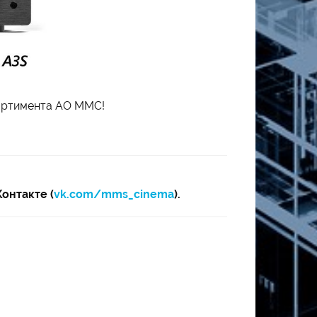
сортимента AO ММС!
Контакте (
vk.com/mms_cinema
).