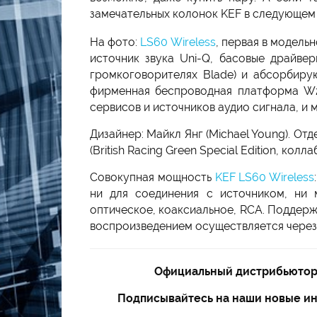
замечательных колонок KEF в следующем 
На фото:
LS60 Wireless
, первая в модель
источник звука Uni-Q, басовые драйвер
громкоговорителях Blade) и абсорбиру
фирменная беспроводная платформа W2
сервисов и источников аудио сигнала, 
Дизайнер: Майкл Янг (Michael Young). Отде
(British Racing Green Special Edition, колл
Совокупная мощность
KEF LS60 Wireless
ни для соединения с источником, ни 
оптическое, коаксиальное, RCA. Поддержи
воспроизведением осуществляется через
Официальный дистрибьютор 
Подписывайтесь на наши новые ин