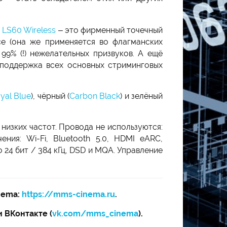
 LS60 Wireless
– это фирменный точечный
rce (она же применяется во флагманских
9% (!) нежелательных призвуков. А ещё
поддержка всех основных стриминговых
yal Blue
), чёрный (
Carbon Black
) и зелёный
 низких частот. Провода не используются:
ия: Wi-Fi, Bluetooth 5.0, HDMI eARC,
 24 бит / 384 кГц, DSD и MQA. Управление
nema:
https://mms-cinema.ru
.
 и ВКонтакте (
vk.com/mms_cinema
).