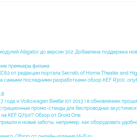
дулей Alligator до версии 302. Добавлена поддержка но
ение премьеры фильма
62 от редакции портала Secrets of Home Theater and High 
 за самыми последними разработками обзор KEF R300, опу
.8
 года и Volkswagen Beetle (от 2013 ) в обновлениях прошиво
трационные промо-стенды для беспроводных акустическ
на KEF Q750!? Обзор от Droid One.
 пришли и новые заботы, например, как оборудовать удоб
чего. Обзор от онлайн-издания Hi-Fi.ru