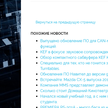
Вернуться на предыдущую страницу
ПОХОЖИЕ НОВОСТИ
Выпущено обновление ПО для CAN-мо
функций.
KEF в фокусе: звуковое сопровожд
Обзор компактного сабвуфера KEF KC
Специально для тех, кто не гонится
Turntables.
Обновления ПО Навител до версии 9
Встречайте. Mazda СХ-5 выпуска 2017
Компания MMS представляет демонс
Сколько стоит Домашний Кинотеатр 
Начался новый учебный год, а с ним
студента.
PREMIERA RS-301A - много баса из ни