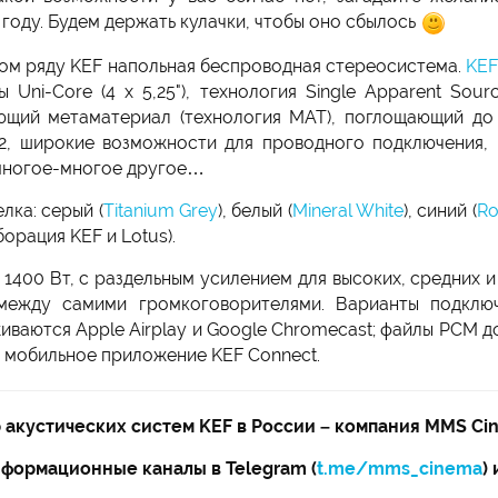
году. Будем держать кулачки, чтобы оно сбылось
ном ряду KEF напольная беспроводная стереосистема.
KEF
ы Uni-Core (4 x 5,25"), технология Single Apparent Sou
ющий метаматериал (технология MAT), поглощающий до 9
, широкие возможности для проводного подключения, 
и многое-многое другое…
лка: серый (
Titanium Grey
), белый (
Mineral White
), синий (
Ro
аборация KEF и Lotus).
: 1400 Вт, с раздельным усилением для высоких, средних и
между самими громкоговорителями. Варианты подключен
ваются Apple Airplay и Google Chromecast; файлы PCM до
 мобильное приложение KEF Connect.
акустических систем KEF в России – компания MMS Ci
формационные каналы в Telegram (
t.me/mms_cinema
)