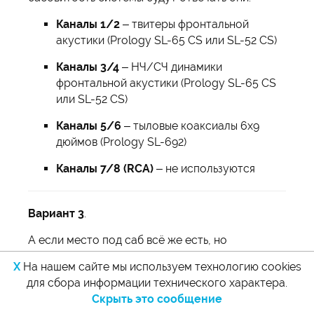
Каналы 1/2
– твитеры фронтальной
акустики (Prology SL-65 CS или SL-52 CS)
Каналы 3/4
– НЧ/СЧ динамики
фронтальной акустики (Prology SL-65 CS
или SL-52 CS)
Каналы 5/6
– тыловые коаксиалы 6х9
дюймов (Prology SL-692)
Каналы 7/8 (RCA)
– не используются
Вариант 3
.
А если место под саб всё же есть, но
сэкономить всё равно хочется, можно вместо
X
На нашем сайте мы используем технологию cookies
тыловых овалов 6х9 использовать сабвуфер
для сбора информации технического характера.
Prology серии Poseidon – серия адаптирована к
Скрыть это сообщение
работе с подобными усилителями, SL-300 с