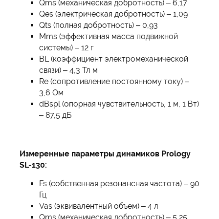
Qms (механическая добротность) – 6,17
Qes (электрическая добротность) – 1,09
Qts (полная добротность) – 0,93
Mms (эффективная масса подвижной
системы) – 12 г
BL (коэффициент электромеханической
связи) – 4,3 Тл м
Re (сопротивление постоянному току) –
3,6 Ом
dBspl (опорная чувствительность, 1 м, 1 Вт)
– 87,5 дБ
Измеренные параметры динамиков Prology
SL-130:
Fs (собственная резонансная частота) – 90
Гц
Vas (эквивалентный объем) – 4 л
Qms (механическая добротность) – 5,25