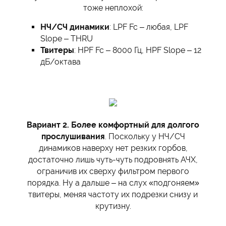
тоже неплохой:
НЧ/СЧ динамики
: LPF Fc – любая, LPF
Slope – THRU
Твитеры
: HPF Fc – 8000 Гц, HPF Slope – 12
дБ/октава
Вариант 2. Более комфортный для долгого
прослушивания
. Поскольку у НЧ/СЧ
динамиков наверху нет резких горбов,
достаточно лишь чуть-чуть подровнять АЧХ,
ограничив их сверху фильтром первого
порядка. Ну а дальше – на слух «подгоняем»
твитеры, меняя частоту их подрезки снизу и
крутизну.