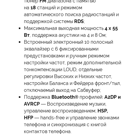
тюнер
FM
диапазона с памятью
на
18
станций и режимом
автоматического поиска радиостанций и
поддержкой системы
RDS
;
Максимальная выходная мощность
4 х 55
Вт
, поддержка акустики на 4 и 8 Ом;
Встроенный электронный 10 полосный
эквалайзер с 6 фиксированными
предустановками и ручным режимом
настройки частот, режим дополнительной
тонкомпенсации LOUD, отдельные
регулировки Высоких и Низких частот,
настройки Баланса и Фейдера фронт/тыл,
отключаемый выход на Сабвуфер;
Поддержка
Bluetooth®
профилей:
A2DP и
AVRCP
— Воспроизведение музыки,
управление воспроизведением;
HSP,
HFP
— hands-free и управление звонками
телефона и синхронизация с книгой
контактов телефона.