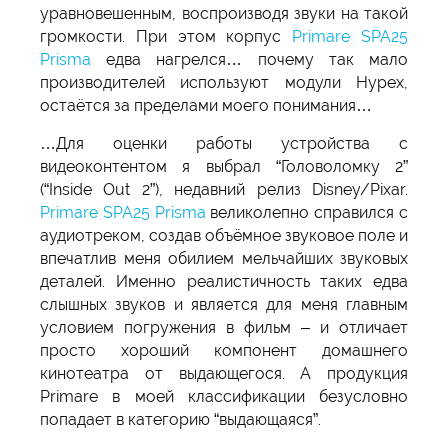
уравновешенным, воспроизводя звуки на такой
громкости. При этом корпус
Primare SPA25
Prisma
едва нагрелся… почему так мало
производителей используют модули Hypex,
остаётся за пределами моего понимания…
…Для оценки работы устройства с
видеоконтентом я выбрал “Головоломку 2”
(“Inside Out 2”), недавний релиз Disney/Pixar.
Primare SPA25 Prisma
великолепно справился с
аудиотреком, создав объёмное звуковое поле и
впечатлив меня обилием мельчайших звуковых
деталей. Именно реалистичность таких едва
слышных звуков и является для меня главным
условием погружения в фильм – и отличает
просто хороший компонент домашнего
кинотеатра от выдающегося. А продукция
Primare в моей классификации безусловно
попадает в категорию “выдающаяся”.