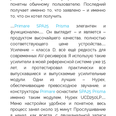
понятны обычному пользователю. Последний
получает именно то, что заявлено – и именно
то, что он хотел получить.
…
Primare SPA25 Prisma
элегантен и
функционален…. Он выглядит – и является –
продуктом высочайшего качества, полностью
соответствующего цене устройства…
Усиление – класса D, всё ещё редкость для
современных AV-ресиверов. Я использую такие
усилители в моей референсной системе уже 15
лет, и протестировал практически все
выпускавшиеся и выпускаемые усилительные
модули. Одни из лучших – Hypex,
обеспечивающие превосходное звучание, и
конструкторы
Primare
оснастили
SPA25 Prisma
именно таким модулем, Hypex UCD250LP…
Меню настройки удобное и понятное, весь
процесс занял около 15 минут. Прослушивание
я начал, как всегда, с двухканальной записи