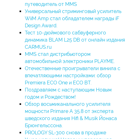
путеводитель от MMS
Универсальный стриминговый усилитель
WiiM Amp стал обладателем награды iF
Design Award.
Тест 10-дюймового сабвуферного
динамика BLAM L25 DB от онлайн издания
CARMUS.ru
MMS стал дистрибьютором
автомобильной электроники PLAYME.
Отечественные проигрыватели винила с
впечатляющими настройками: обзор
Premiera ECO One и ECO BT.
Поздравляем c наступающим Новым
годом и Рождеством!
Обзор восьмиканального усилителя
мощности Primare A 35.8 от эксперта
шведского издания Hifi & Musik Йонаса
Брюнгельссона.
PROLOGY SL-300 снова в продаже