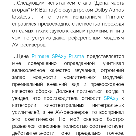
…Следующим испытанием стала “Дюна: часть
вторая” (4K Blu-ray) с саундтреком Dolby Atmos
lossless… и с этим испытанием Primare
справился превосходно, с лёгкостью переходя
от самых тихих звуков к самым громким, и ни в
чём не уступив даже референсным моделям
AV-ресиверов.
…Цена
Primare SPA25 Prisma
представляется
мне совершенно оправданной, учитывая
великолепное качество звучания, огромный
запас мощности усилительных модулей,
премиальный внешний вид и превосходное
качество сборки. Должен признаться: когда я
увидел, что производитель относит
SPA25
к
категории кинотеатральных интегральных
усилителей, а не AV-ресиверов, то воспринял
это скептически. Но мой скепсис быстро
развеялся: описание полностью соответствует
действительности, оно предельно точное.