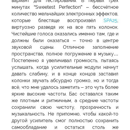
вариант для тестирования. В первых трёх
минутах “Sweetest Perfection” – бессчётное
количество мельчайших электронных эффектов,
которые блестяще воспроизвёл
SPA25
,
виртуозно разведя их на все пять колонок.
Чистейшие голоса оказались именно там, где и
должны были оказаться – точно в центре
звуковой сцены. Отличное заполнение
пространства, полное погружение в музыку…
Постепенно я увеличивал громкость, пытаясь
услышать, когда усилительные модули начнут
давать слабину, и в конце концов заставил
колонки звучать абсурдно громко, но и тогда
всё, что мне удалось заметить – это чуть более
яркие высокие частоты. Бас оставался таким
же плотным и ритмичным, а средние частоты
сохранили свою чистоту, прозрачность и
музыкальность. Не припомню, чтобы какой-то
другой усилитель смог полностью сохранить
самообладание и остаться столь же