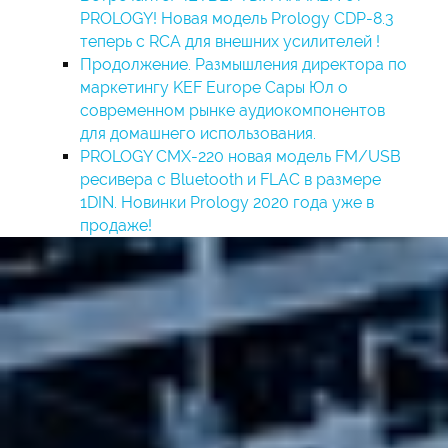
PROLOGY! Новая модель Prology CDP-8.3
теперь с RCA для внешних усилителей !
Продолжение. Размышления директора по
маркетингу KEF Europe Сары Юл о
современном рынке аудиокомпонентов
для домашнего использования.
PROLOGY CMX-220 новая модель FM/USB
ресивера с Bluetooth и FLAC в размере
1DIN. Новинки Prology 2020 года уже в
продаже!