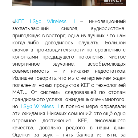
«
KEF LS50 Wireless II
– инновационный
захватывающий сиквел, аудиосистема,
приводящая в восторг; одна из лучших, что нам
когда-либо доводилось слушать. Большой
скачок в производительности по сравнению с
колонками предыдущего поколения, чистое
энергичное звучание, всеобъемлющая
совместимость – и никаких недостатков.
Излишне говорить, что мы с нетерпением ждем
появления новых продуктов KEF с технологией
MAT… От системы, следовавшей по стопам
грандиозного успеха, ожидаешь очень многого,
но
LS50 Wireless II
в полном мере оправдали
эти ожидания. Никаких сомнений: это ещё одно
огромное достижение KEF, высочайшего
качества, довольно редкого в наши дни».
Оценки: за звук – пять баллов из пяти, за