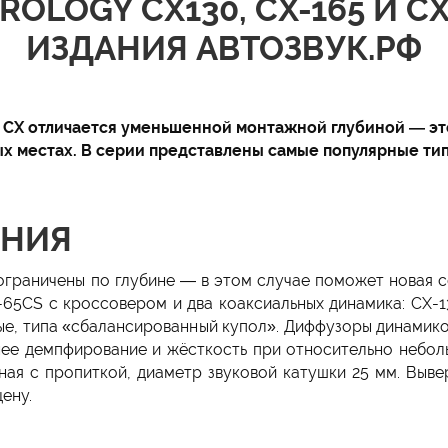
ROLOGY CX130, CX-165 И C
ИЗДАНИЯ
АВТОЗВУК.РФ
 CX отличается уменьшенной монтажной глубиной — эт
 местах. В серии представлены самые популярные тип
ЕНИЯ
граничены по глубине — в этом случае поможет новая се
65CS с кроссовером и два коаксиальных динамика: CX-
вые, типа «сбалансированный купол». Диффузоры динами
нее демпфирование и жёсткость при относительно небол
ная с пропиткой, диаметр звуковой катушки 25 мм. Выв
ену.