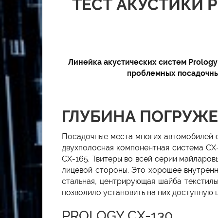
ТЕСТ АКУСТИКИ P
Линейка акустических систем Prology
проблемных посадочных
ГЛУБИНА ПОГРУЖ
Посадочные места многих автомобилей о
двухполосная компонентная система CX-
CX-165. Твитеры во всей серии майларо
лицевой стороны. Это хорошее внутрен
стальная, центрирующая шайба текстиль
позволило установить на них доступную ц
PROLOGY CX-130