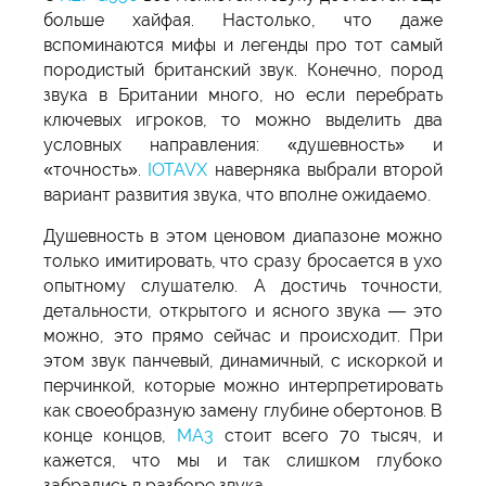
больше хайфая. Настолько, что даже
вспоминаются мифы и легенды про тот самый
породистый британский звук. Конечно, пород
звука в Британии много, но если перебрать
ключевых игроков, то можно выделить два
условных направления: «душевность» и
«точность».
IOTAVX
наверняка выбрали второй
вариант развития звука, что вполне ожидаемо.
Душевность в этом ценовом диапазоне можно
только имитировать, что сразу бросается в ухо
опытному слушателю. А достичь точности,
детальности, открытого и ясного звука — это
можно, это прямо сейчас и происходит. При
этом звук панчевый, динамичный, с искоркой и
перчинкой, которые можно интерпретировать
как своеобразную замену глубине обертонов. В
конце концов,
MA3
стоит всего 70 тысяч, и
кажется, что мы и так слишком глубоко
забрались в разборе звука.