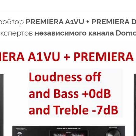
ообзор
PREMIERA A1VU + PREMIERA D
экспертов
независимого канала Dom