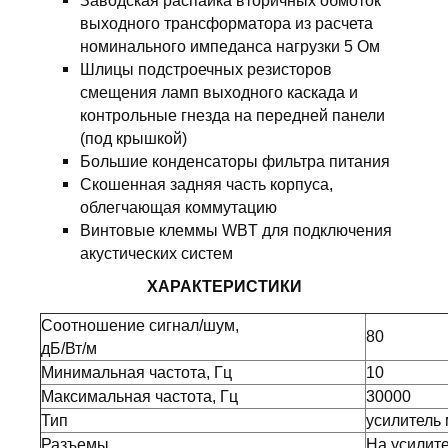
Заводская распайка вторичных обмоток
выходного трансформатора из расчета
номинального импеданса нагрузки 5 Ом
Шлицы подстроечных резисторов
смещения ламп выходного каскада и
контрольные гнезда на передней панели
(под крышкой)
Большие конденсаторы фильтра питания
Скошенная задняя часть корпуса,
облегчающая коммутацию
Винтовые клеммы WBT для подключения
акустических систем
ХАРАКТЕРИСТИКИ
Соотношение сигнал/шум,
80
дБ/Вт/м
Минимальная частота, Гц
10
Максимальная частота, Гц
30000
Тип
усилитель
Разъемы
На усилите