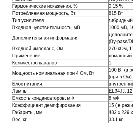
Гармонические искажения, %
0.15 %
Потребляемая мощность, Вт
815 Вт
Тип усилителя
гибридный
Входная чувствительность, мВ
1000 мВ, 
Дополните
Дополнительная информация
(By-pass/Di
Входной импеданс, Ом
270 кОм, 1
Применение
домашний
Количество каналов
1
100 Вт (в 
Мощность номинальная при 4 Ом, Вт
(при 5 Ом) 
Блок питания
внутренни
Лампы
EL34JJ, 1
Емкость конденсаторов, мФ
8 мФ
Коэффициент демпфирования
15 ( в реж
Габариты, мм
482 x 229 
Вес, кг
33.1 кг