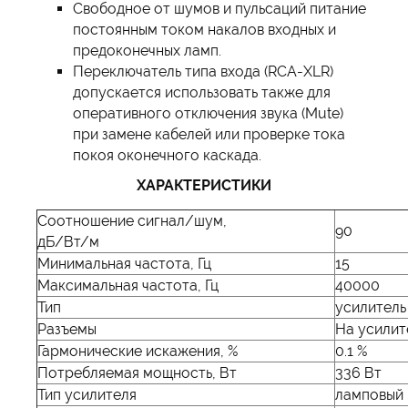
Свободное от шумов и пульсаций питание
постоянным током накалов входных и
предоконечных ламп.
Переключатель типа входа (RCA-XLR)
допускается использовать также для
оперативного отключения звука (Mute)
при замене кабелей или проверке тока
покоя оконечного каскада.
ХАРАКТЕРИСТИКИ
Соотношение сигнал/шум,
90
дБ/Вт/м
Минимальная частота, Гц
15
Максимальная частота, Гц
40000
Тип
усилитель
Разъемы
На усилит
Гармонические искажения, %
0.1 %
Потребляемая мощность, Вт
336 Вт
Тип усилителя
ламповый