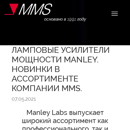
Навига
основано в 1991 году
ЛАМПОВЫЕ УСИЛИТЕЛИ
МОЩНОСТИ MANLEY.
НОВИНКИ В
АССОРТИМЕНТЕ
КОМПАНИИ MMS.
07.05.2021
Manley Labs выпускает
широкий ассортимент как
профессионального, так и