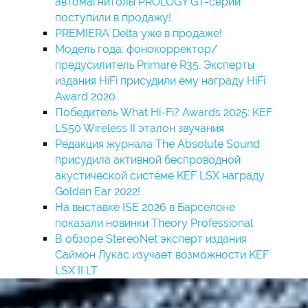
автомагнитолы PROLOGY GT-серии
поступили в продажу!
PREMIERA Delta уже в продаже!
Модель года: фонокорректор/
предусилитель Primare R35. Эксперты
издания HiFi присудили ему награду HiFi
Award 2020.
Победитель What Hi-Fi? Awards 2025: KEF
LS50 Wireless II эталон звучания
Редакция журнала The Absolute Sound
присудила активной беспроводной
акустической системе KEF LSX награду
Golden Ear 2022!
На выставке ISE 2026 в Барселоне
показали новинки Theory Professional
В обзоре StereoNet эксперт издания
Саймон Лукас изучает возможности KEF
LSX II LT