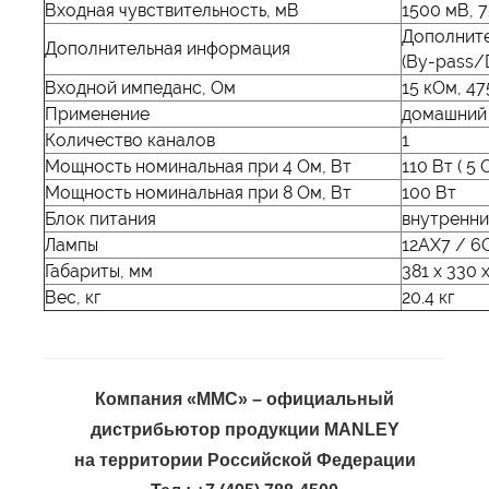
Входная чувствительность, мВ
1500 мВ, 
Дополнит
Дополнительная информация
(By-pass/D
Входной импеданс, Ом
15 кОм, 4
Применение
домашний
Количество каналов
1
Мощность номинальная при 4 Ом, Вт
110 Вт ( 5 
Мощность номинальная при 8 Ом, Вт
100 Вт
Блок питания
внутренн
Лампы
12AX7 / 6C
Габариты, мм
381 x 330 
Вес, кг
20.4 кг
Компания «ММС» – официальный
дистрибьютор продукции MANLEY
на территории Российской Федерации