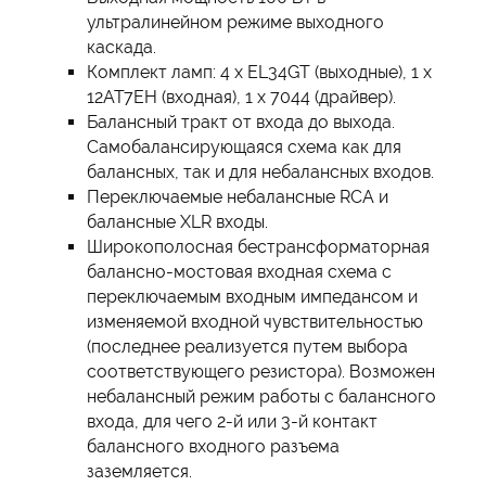
ультралинейном режиме выходного
каскада.
Комплект ламп: 4 х EL34GT (выходные), 1 х
12AT7EH (входная), 1 х 7044 (драйвер).
Балансный тракт от входа до выхода.
Самобалансирующаяся схема как для
балансных, так и для небалансных входов.
Переключаемые небалансные RCA и
балансные XLR входы.
Широкополосная бестрансформаторная
балансно-мостовая входная схема с
переключаемым входным импедансом и
изменяемой входной чувствительностью
(последнее реализуется путем выбора
соответствующего резистора). Возможен
небалансный режим работы с балансного
входа, для чего 2-й или 3-й контакт
балансного входного разъема
заземляется.