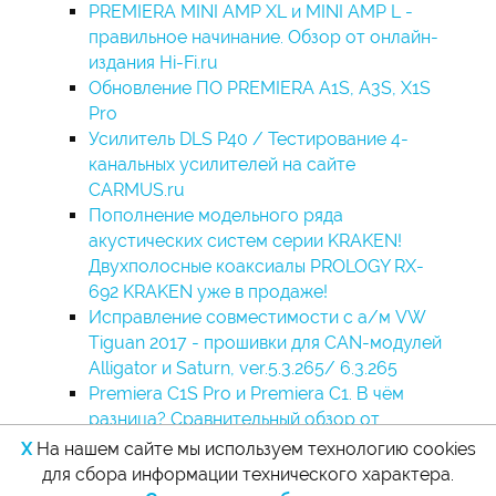
PREMIERA MINI AMP XL и MINI AMP L -
правильное начинание. Обзор от онлайн-
издания Hi-Fi.ru
Обновление ПО PREMIERA A1S, A3S, X1S
Pro
Усилитель DLS P40 / Тестирование 4-
канальных усилителей на сайте
CARMUS.ru
Пополнение модельного ряда
акустических систем серии KRAKEN!
Двухполосные коаксиалы PROLOGY RX-
692 KRAKEN уже в продаже!
Исправление совместимости с а/м VW
Tiguan 2017 - прошивки для CAN-модулей
Alligator и Saturn, ver.5.3.265/ 6.3.265
Premiera C1S Pro и Premiera C1. В чём
разница? Сравнительный обзор от
экспертов SoundProLab.
X
На нашем сайте мы используем технологию cookies
для сбора информации технического характера.