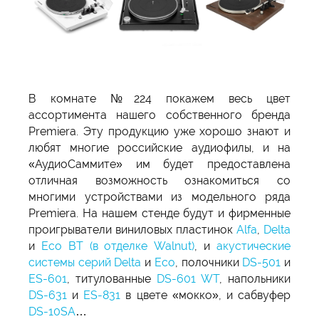
В комнате №224 покажем весь цвет
ассортимента нашего собственного бренда
Premiera. Эту продукцию уже хорошо знают и
любят многие российские аудиофилы, и на
«АудиоСаммите» им будет предоставлена
отличная возможность ознакомиться со
многими устройствами из модельного ряда
Premiera. На нашем стенде будут и фирменные
проигрыватели виниловых пластинок
Alfa
,
Delta
и
Eco BT (в отделке Walnut)
, и
акустические
системы серий Delta
и
Eco
, полочники
DS-501
и
ES-601
, титулованные
DS-601 WT
, напольники
DS-631
и
ES-831
в цвете «мокко», и сабвуфер
DS-10SA
…