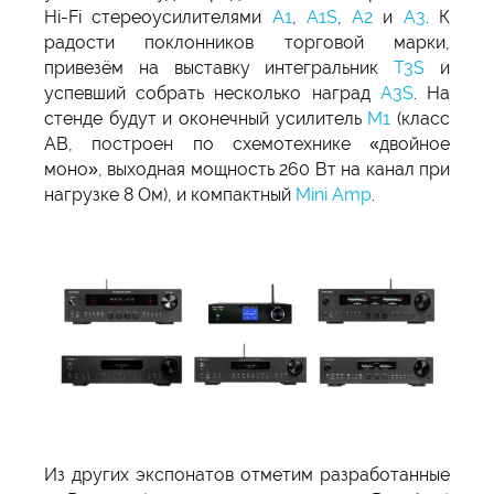
Hi-Fi стереоусилителями
A1
,
A1S
,
A2
и
А3
. К
радости поклонников торговой марки,
привезём на выставку интегральник
T3S
и
успевший собрать несколько наград
A3S
. На
стенде будут и оконечный усилитель
M1
(класс
AB, построен по схемотехнике «двойное
моно», выходная мощность 260 Вт на канал при
нагрузке 8 Ом), и компактный
Mini Amp
.
Из других экспонатов отметим разработанные