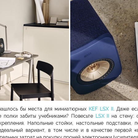
 нашлось бы места для миниатюрных
KEF LSX II
. Даже ес
е полки забиты учебниками? Повесьте
LSX II
на стену:
репления. Напольные стойки, настольные подставки, 
деальный вариант, в том числе и в качестве первой 
льных затрат на покупку прочей электроники (усилителя, 