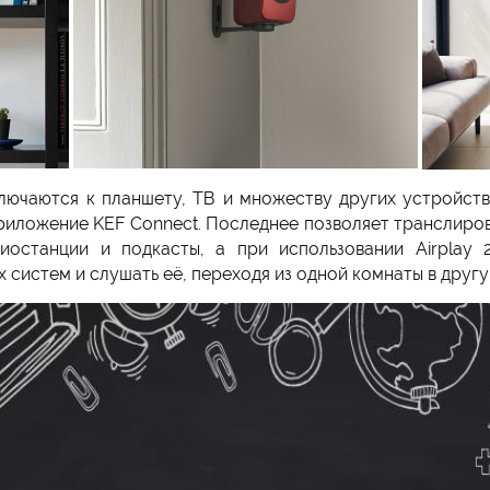
лючаются к планшету, ТВ и множеству других устройств
иложение KEF Connect. Последнее позволяет транслирова
адиостанции и подкасты, а при использовании Airplay
х систем и слушать её, переходя из одной комнаты в дру