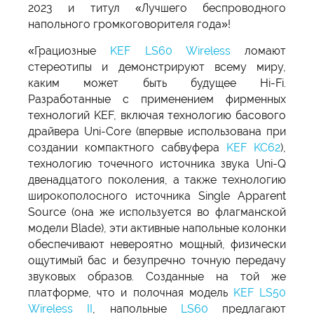
2023 и титул «Лучшего беспроводного
напольного громкоговорителя года»!
«Грациозные
KEF LS60 Wireless
ломают
стереотипы и демонстрируют всему миру,
каким может быть будущее Hi-Fi.
Разработанные с применением фирменных
технологий KEF, включая технологию басового
драйвера Uni-Core (впервые использована при
создании компактного сабвуфера
KEF KC62
),
технологию точечного источника звука Uni-Q
двенадцатого поколения, а также технологию
широкополосного источника Single Apparent
Source (она же используется во флагманской
модели Blade), эти активные напольные колонки
обеспечивают невероятно мощный, физически
ощутимый бас и безупречно точную передачу
звуковых образов. Созданные на той же
платформе, что и полочная модель
KEF LS50
Wireless II
, напольные
LS60
предлагают