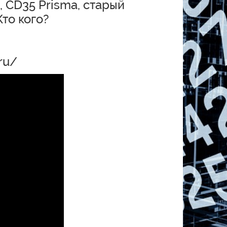
, CD35 Prisma, старый
то кого?
ru/